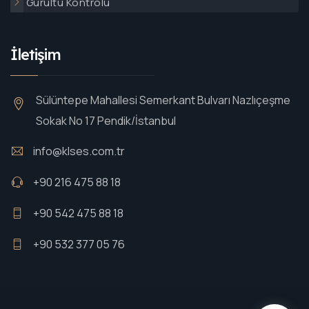
Gürültü Kontrolü
İletişim
Sülüntepe Mahallesi Semerkant Bulvarı Nazlıçeşme
Sokak No 17 Pendik/İstanbul
info@klses.com.tr
+90 216 475 88 18
+90 542 475 88 18
+90 532 377 05 76