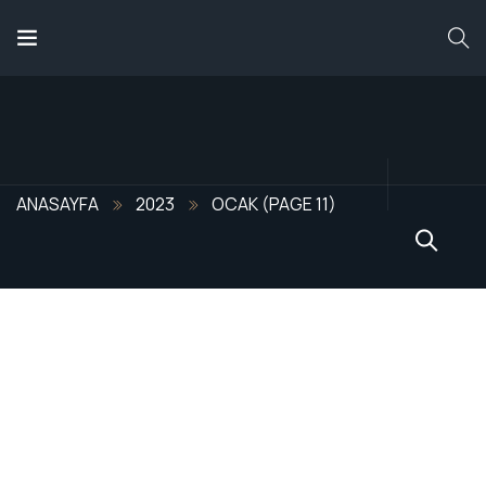
ANASAYFA
HAKKIMIZDA
AY:
OCAK 2023
ANASAYFA
2023
OCAK
(PAGE 11)
HIZMETLERIMIZ
ÜRÜNLERIMIZ
REFERANSLARIMIZ
BLOG