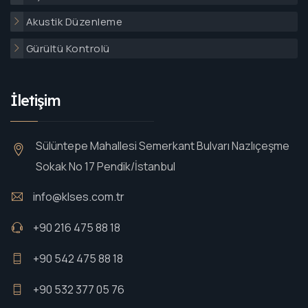
Akustik Düzenleme
Gürültü Kontrolü
İletişim
Sülüntepe Mahallesi Semerkant Bulvarı Nazlıçeşme
Sokak No 17 Pendik/İstanbul
info@klses.com.tr
+90 216 475 88 18
+90 542 475 88 18
+90 532 377 05 76