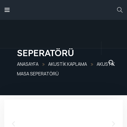
ANASAYFA
HAKKIMIZDA
AKUSTIK MASA
SEPERATÖRÜ
HIZMETLERIMIZ
ANASAYFA
AKUSTIK KAPLAMA
AKUSTIK
MASA SEPERATÖRÜ
ÜRÜNLERIMIZ
REFERANSLARIMIZ
BLOG