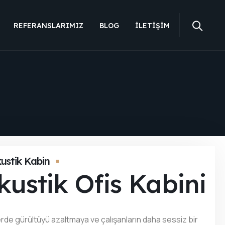
REFERANSLARIMIZ
BLOG
İLETIŞIM
ustik Kabin
kustik Ofis Kabini
erde gürültüyü azaltmaya ve çalışanların daha sessiz bir