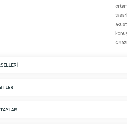
ortam
tasarl
akusti
konuş
cihaz
SELLERI
SITLERI
ETAYLAR