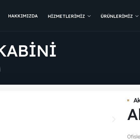
HAKKIMIZDA
HIZMETLERIMIZ
ÜRÜNLERIMIZ
KABINI
I
Ak
A
Ofisl