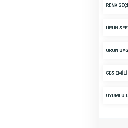
RENK SEÇ
ÜRÜN SER
ÜRÜN UY
SES EMIL
UYUMLU Ü