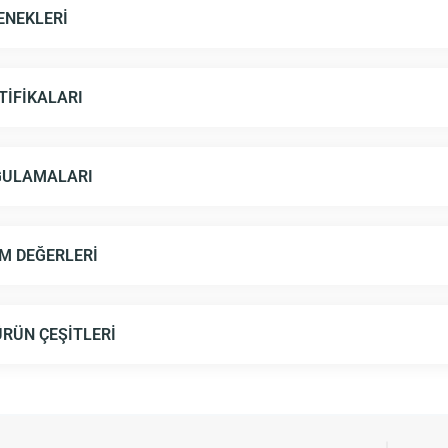
ENEKLERI
TIFIKALARI
GULAMALARI
IM DEĞERLERI
RÜN ÇEŞITLERI