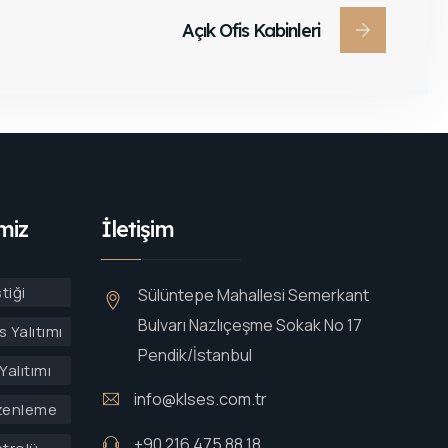
Açık Ofis Kabinleri
miz
İletişim
tiği
Sülüntepe Mahallesi Semerkant
Bulvarı Nazlıçeşme Sokak No 17
 Yalıtımı
Pendik/İstanbul
Yalıtımı
info@klses.com.tr
zenleme
+90 216 475 88 18