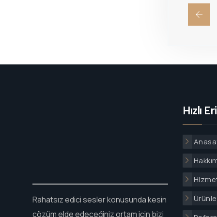
Hızlı Er
Anasa
Hakkı
Hizmet
Ürünle
Rahatsız edici sesler konusunda kesin
çözüm elde edeceğiniz ortam için bizi