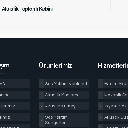
Akustik Toplantı Kabini
işim
Ürünlerimiz
Hizmetleri
yfa
Ses Yalıtım Kabinleri
Hacim Akus
mızda
Akustik Kaplama
Mekanik Ses
lerimiz
Akustik Kumaş
İnşaat Ses 
rimiz
Ses Yalıtım
Akustik Dü
Süngerleri