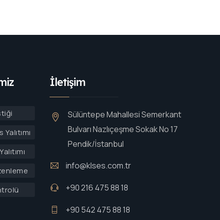
miz
İletişim
tiği
Sülüntepe Mahallesi Semerkant
Bulvarı Nazlıçeşme Sokak No 17
 Yalıtımı
Pendik/İstanbul
Yalıtımı
info@klses.com.tr
zenleme
+90 216 475 88 18
ntrolü
+90 542 475 88 18