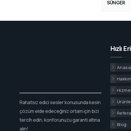
SÜNGER
Hızlı Er
Anasa
Hakkı
Hizmet
Ürünle
Rahatsız edici sesler konusunda kesin
çözüm elde edeceğiniz ortam için bizi
Refera
tercih edin, konforunuzu garanti altına
Blog
alın!