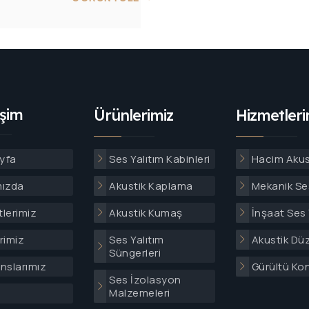
işim
Ürünlerimiz
Hizmetleri
yfa
Ses Yalıtım Kabinleri
Hacim Akus
mızda
Akustik Kaplama
Mekanik Ses
lerimiz
Akustik Kumaş
İnşaat Ses 
rimiz
Ses Yalıtım
Akustik Dü
Süngerleri
nslarımız
Gürültü Ko
Ses İzolasyon
Malzemeleri