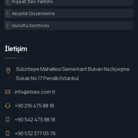
İnşaat Ses Yalıtımı
Akustik Düzenleme
Gürültü Kontrolü
İletişim
Sülüntepe Mahallesi Semerkant Bulvarı Nazlıçeşme
Sokak No 17 Pendik/İstanbul
info@klses.com.tr
+90 216 475 88 18
+90 542 475 88 18
+90 532 377 05 76