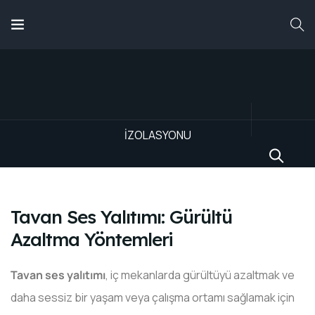
TAVAN SES İZOLASYONU
ANASAYFA
HAKKIMIZDA
ANASAYFA
HIZMETLERIMIZ
TAVAN SES
İZOLASYONU
HIZMETLERIMIZ
Tavan Ses Yalıtımı: Gürültü
ÜRÜNLERIMIZ
Azaltma Yöntemleri
Tavan ses yalıtımı
, iç mekanlarda gürültüyü azaltmak ve
daha sessiz bir yaşam veya çalışma ortamı sağlamak için
REFERANSLARIMIZ
BLOG