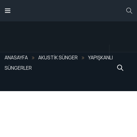
ANASAYFA
HAKKIMIZDA
YAPIŞKANLI SÜNGERLER
ANASAYFA
AKUSTIK SÜNGER
YAPIŞKANLI
SÜNGERLER
HIZMETLERIMIZ
ÜRÜNLERIMIZ
REFERANSLARIMIZ
BLOG