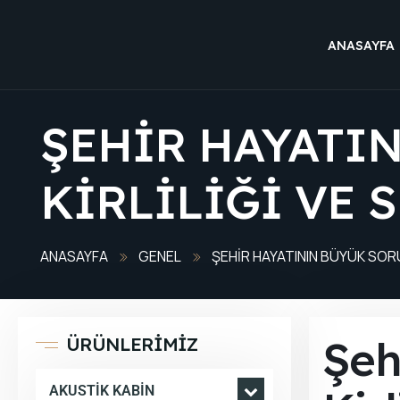
ANASAYFA
ŞEHIR HAYATI
KIRLILIĞI VE 
ANASAYFA
GENEL
ŞEHIR HAYATININ BÜYÜK SORU
Şeh
ÜRÜNLERİMİZ
AKUSTIK KABIN