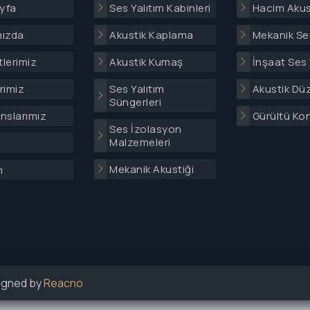
yfa
Ses Yalıtım Kabinleri
Hacim Akus
mızda
Akustik Kaplama
Mekanik Ses
lerimiz
Akustik Kumaş
İnşaat Ses 
rimiz
Ses Yalıtım
Akustik Dü
Süngerleri
nslarımız
Gürültü Ko
Ses İzolasyon
Malzemeleri
Mekanik Akustiği
m
signed by
Reacno