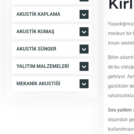
Kirl
AKUSTIK KAPLAMA
Yaşadığımız 
AKUSTIK KUMAŞ
mecburi bir 
insan sesleri
AKUSTIK SÜNGER
Bilim adamla
YALITIM MALZEMELERI
de bu olduğu
getiriyor. A
MEKANIK AKUSTIĞI
gürültüler d
rahatsızlıkla
Ses yalıtım
dışarıdan ge
kullanılması