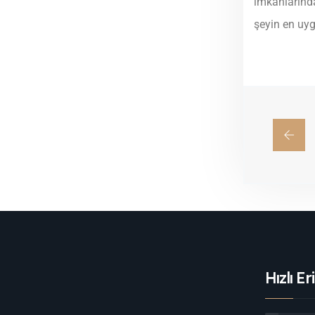
imkânlarında
şeyin en uyg
Hızlı Er