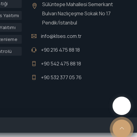
tiği
Sülüntepe Mahallesi Semerkant
Bulvarı Nazlıçeşme Sokak No 17
 Yalıtımı
Pendik/İstanbul
Yalıtımı
info@klses.com.tr
zenleme
+90 216 475 88 18
ntrolü
+90 542 475 88 18
+90 532 377 05 76