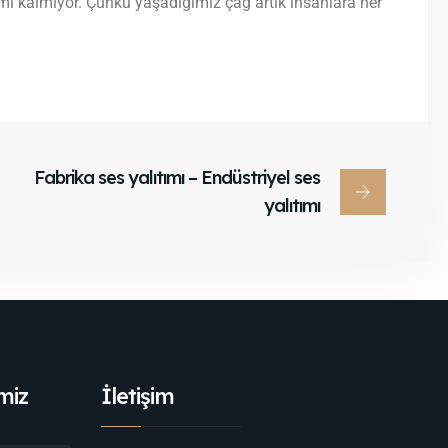
amı kalmıyor. Çünkü yaşadığımız çağ artık insanlara her
Fabrika ses yalıtımı – Endüstriyel ses
yalıtımı
miz
İletişim