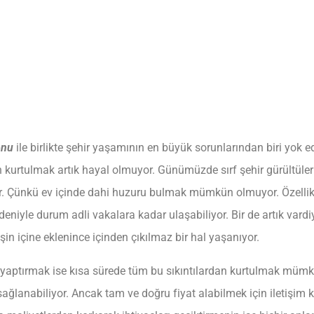
onu
ile birlikte şehir yaşamının en büyük sorunlarından biri yok e
kurtulmak artık hayal olmuyor. Günümüzde sırf şehir gürültüleri 
or. Çünkü ev içinde dahi huzuru bulmak mümkün olmuyor. Özellik
eniyle durum adli vakalara kadar ulaşabiliyor. Bir de artık var
işin içine eklenince içinden çıkılmaz bir hal yaşanıyor.
yaptırmak ise kısa sürede tüm bu sıkıntılardan kurtulmak mümkü
sağlanabiliyor. Ancak tam ve doğru fiyat alabilmek için ileti