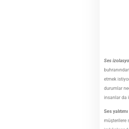
Ses izolasy
buhranından 
etmek istiy
durumlar ned
insanlar da 
Ses yalıtımı
müşterilere 