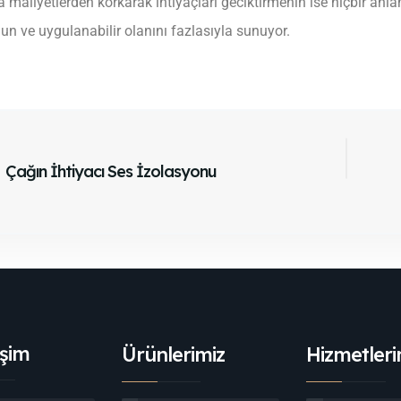
 maliyetlerden korkarak ihtiyaçları geciktirmenin ise hiçbir anl
un ve uygulanabilir olanını fazlasıyla sunuyor.
Çağın İhtiyacı Ses İzolasyonu
işim
Ürünlerimiz
Hizmetleri