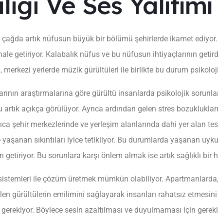
iliği Ve Ses Yalıtımı
çağda artık nüfusun büyük bir bölümü şehirlerde ikamet ediyor. 
hale getiriyor. Kalabalık nüfus ve bu nüfusun ihtiyaçlarının getird
, merkezi yerlerde müzik gürültüleri ile birlikte bu durum psikoloj
rının araştırmalarına göre gürültü insanlarda psikolojik sorunla
 artık açıkça görülüyor. Ayrıca ardından gelen stres bozuklukları
yrıca şehir merkezlerinde ve yerleşim alanlarında dahi yer alan tes
e yaşanan sıkıntıları iyice tetikliyor. Bu durumlarda yaşanan uyku
rı getiriyor. Bu sorunlara karşı önlem almak ise artık sağlıklı bir h
sistemleri ile çözüm üretmek mümkün olabiliyor. Apartmanlarda, 
len gürültülerin emilimini sağlayarak insanları rahatsız etmesini
 gerekiyor. Böylece sesin azaltılması ve duyulmaması için gereklili